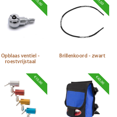
€10,00
€3,00
Opblaas ventiel -
Brillenkoord - zwart
roestvrijstaal
€10,00
€40,00