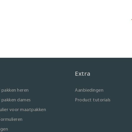
Extra
 pakken heren
Aanbiedingen
 pakken dames
Product tutorials
lier voor maatpakken
formulieren
ngen