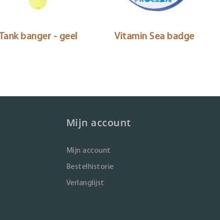
Tank banger - geel
Vitamin Sea badge
Mijn account
Mijn account
Bestelhistorie
Verlanglijst