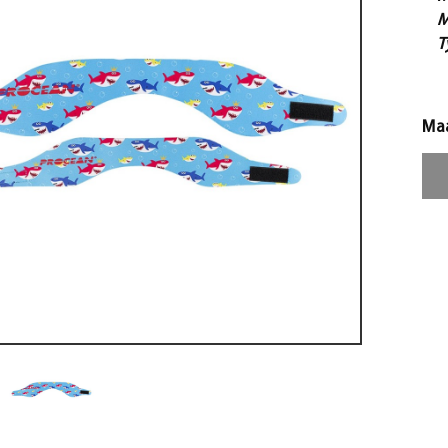
M
T
Ma