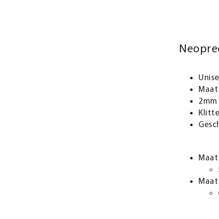
Neopre
Unis
Maat
2mm 
Klitt
Gesch
Maat
Maat