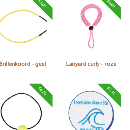
€3,00
€4,00
Brillenkoord - geel
Lanyard curly - roze
€6,00
€2,50