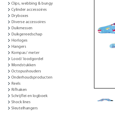
Clips, webbing & bungy
Cylinder accessoires
Dryboxes
Diverse accessoires
Duikmessen
Duikgereedschap
Horloges
Hangers
Kompas/ meter
Lood/ loodgordel
Mondstukken
Octopushouders
Onderhoudsproducten
Reels
Rifhaken
Schrijflei en logboek
Shock lines
Sleutelhangers