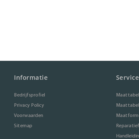
Informatie
Service
Bedrijfsprofiel
Maattabel
Privacy Policy
Maattabel
Voorwaarden
Maatformu
Sitemap
Reparatie
Handleidi