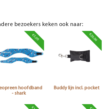
dere bezoekers keken ook naar:
€20,00
€5,00
eopreen hoofdband
Buddy lijn incl. pocket
- shark