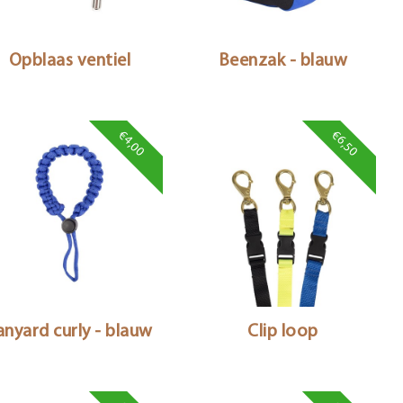
Opblaas ventiel
Beenzak - blauw
€4,00
€6,50
anyard curly - blauw
Clip loop