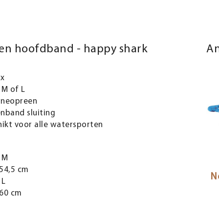
en hoofdband - happy shark
An
ex
 M of L
neopreen
enband sluiting
ikt voor alle watersporten
 M
54,5 cm
N
 L
60 cm