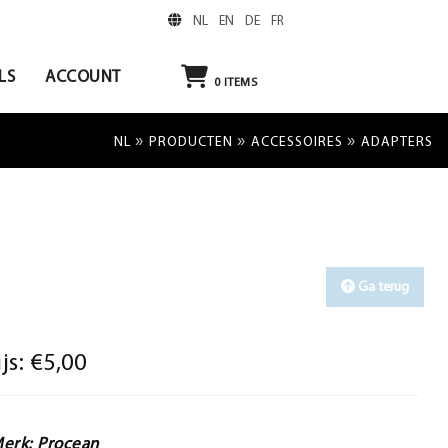
NL
EN
DE
FR
LS
ACCOUNT
0
ITEMS
»
»
»
NL
PRODUCTEN
ACCESSOIRES
ADAPTERS
Ga terug
ijs:
€5,00
erk: Procean