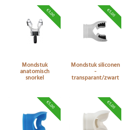
€3,00
€5,00
Mondstuk
Mondstuk siliconen
anatomisch
-
snorkel
transparant/zwart
€5,00
€5,00