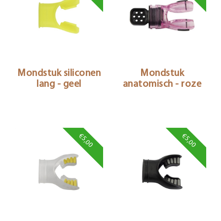
Mondstuk siliconen
Mondstuk
lang - geel
anatomisch - roze
€5,00
€5,00