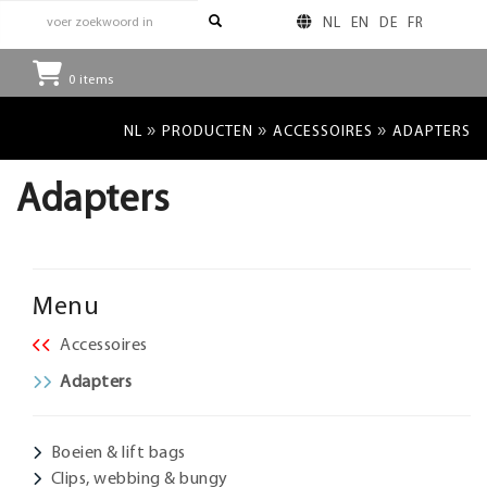
NL
EN
DE
FR
0
items
»
»
»
NL
PRODUCTEN
ACCESSOIRES
ADAPTERS
Adapters
Menu
Accessoires
Adapters
Boeien & lift bags
Clips, webbing & bungy