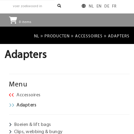
NL
EN
DE
FR
0
items
»
»
»
NL
PRODUCTEN
ACCESSOIRES
ADAPTERS
Adapters
Menu
Accessoires
Adapters
Boeien & lift bags
Clips, webbing & bungy