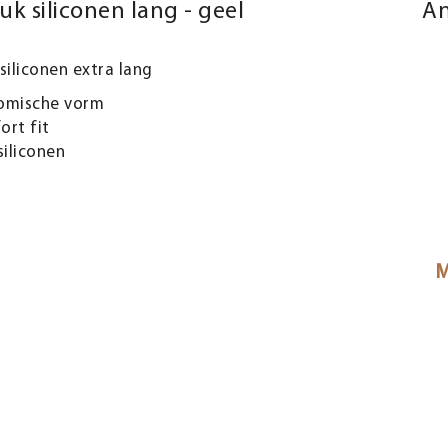
k siliconen lang - geel
An
iliconen extra lang
omische vorm
rt fit
siliconen
M