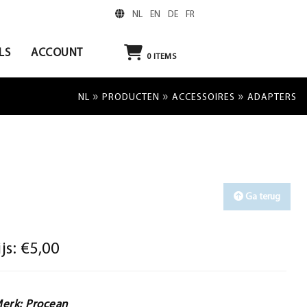
NL
EN
DE
FR
LS
ACCOUNT
0
ITEMS
»
»
»
NL
PRODUCTEN
ACCESSOIRES
ADAPTERS
Ga terug
ijs:
€5,00
erk: Procean