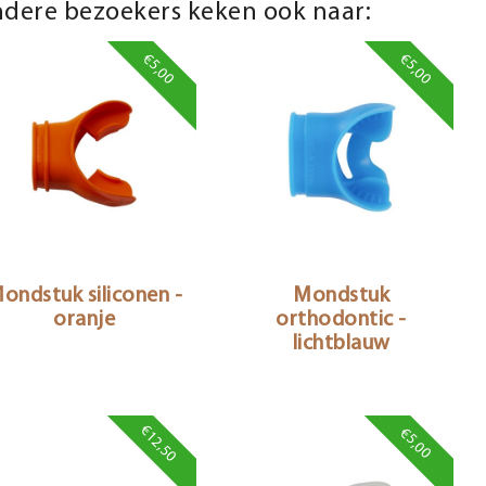
dere bezoekers keken ook naar:
€5,00
€5,00
ondstuk siliconen -
Mondstuk
oranje
orthodontic -
lichtblauw
€12,50
€5,00