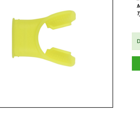
M
T
D