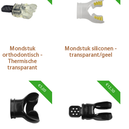
Mondstuk
Mondstuk siliconen -
orthodontisch -
transparant/geel
Thermische
transparant
€12,50
€5,00