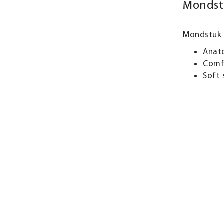
Mondstu
Mondstuk s
Anat
Comfo
Soft 