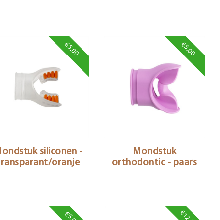
€5,00
€5,00
ondstuk siliconen -
Mondstuk
transparant/oranje
orthodontic - paars
€12,50
€5,00