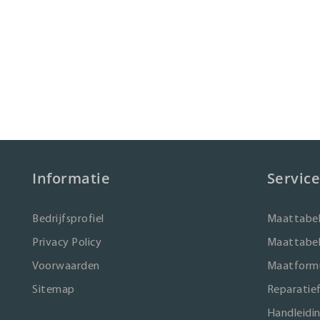
Informatie
Service
Bedrijfsprofiel
Maattabel
Privacy Policy
Maattabel
Voorwaarden
Maatformu
Sitemap
Reparatie
Handleidi