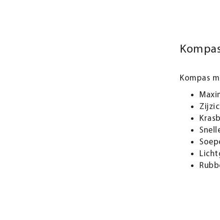
Kompas
Kompas me
Maxi
Zijzi
Kras
Snell
Soep
Licht
Rubb