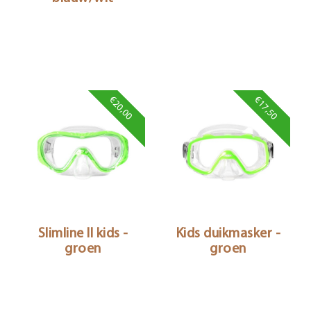
€20,00
€17,50
Slimline II kids -
Kids duikmasker -
groen
groen