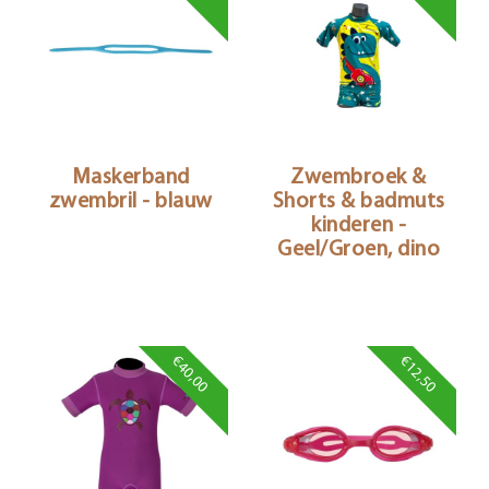
Maskerband
Zwembroek &
zwembril - blauw
Shorts & badmuts
kinderen -
Geel/Groen, dino
€40,00
€12,50