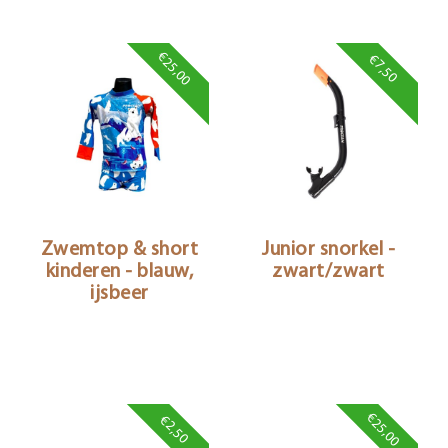
€25,00
€7,50
Zwemtop & short
Junior snorkel -
kinderen - blauw,
zwart/zwart
ijsbeer
€25,00
€2,50