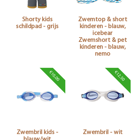
Shorty kids
Zwemtop & short
schildpad - grijs
kinderen - blauw,
icebear
Zwemshort & pet
kinderen - blauw,
nemo
€10,00
€12,50
Zwembril kids -
Zwembril - wit
blauw/wit