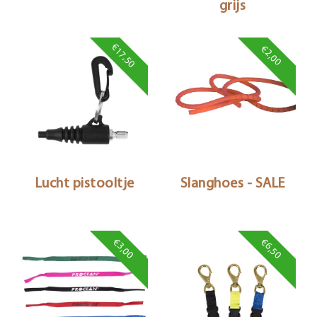
grijs
€17,50
€2,00
Lucht pistooltje
Slanghoes - SALE
€3,00
€6,50