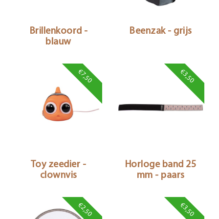
Brillenkoord -
Beenzak - grijs
blauw
€7,50
€3,50
Toy zeedier -
Horloge band 25
clownvis
mm - paars
€2,50
€3,50