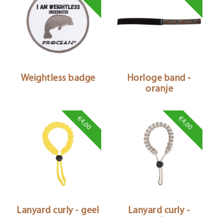
Weightless badge
Horloge band -
oranje
€4,00
€4,00
Lanyard curly - geel
Lanyard curly -