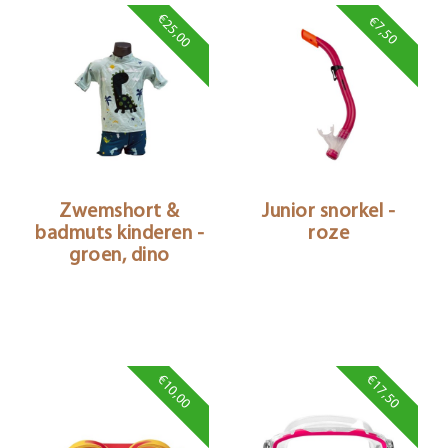
€25,00
€7,50
Zwemshort &
Junior snorkel -
badmuts kinderen -
roze
groen, dino
€10,00
€17,50