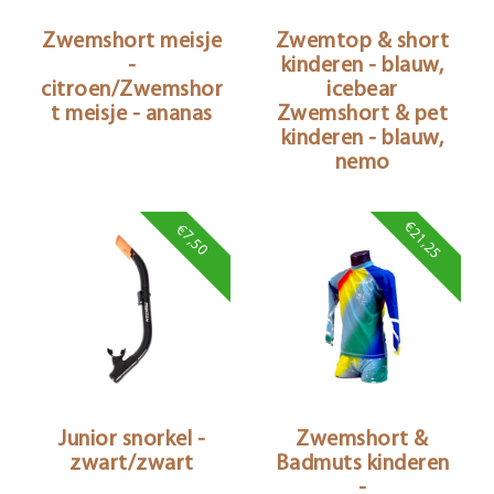
Zwemshort meisje
Zwemtop & short
-
kinderen - blauw,
citroen/Zwemshor
icebear
t meisje - ananas
Zwemshort & pet
kinderen - blauw,
nemo
€21,25
€7,50
Junior snorkel -
Zwemshort &
zwart/zwart
Badmuts kinderen
-