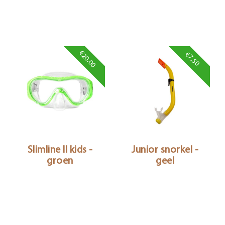
€20,00
€7,50
Slimline II kids -
Junior snorkel -
groen
geel