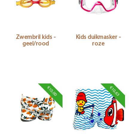
Zwembril kids -
Kids duikmasker -
geel/rood
roze
€10,00
€10,63