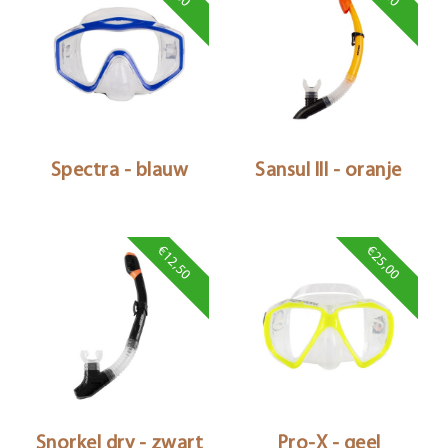
Spectra - blauw
Sansul III - oranje
€12,50
€25,00
Snorkel dry - zwart
Pro-X - geel