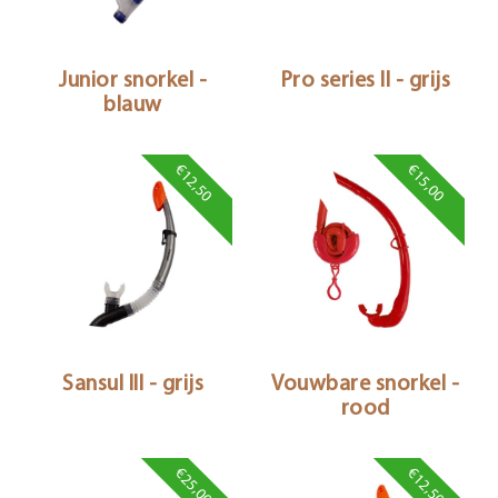
Junior snorkel -
Pro series II - grijs
blauw
€12,50
€15,00
Sansul III - grijs
Vouwbare snorkel -
rood
€25,00
€12,50