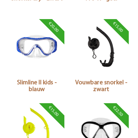
€20,00
€15,00
Slimline II kids -
Vouwbare snorkel -
blauw
zwart
€15,00
€22,50