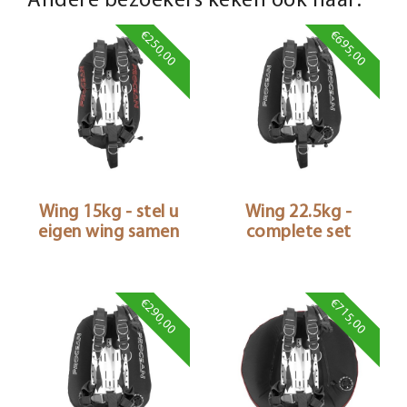
€250,00
€695,00
Wing 15kg - stel u
Wing 22.5kg -
eigen wing samen
complete set
€290,00
€715,00