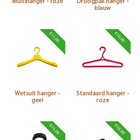
Multihanger - roze
Droogpak hanger -
blauw
€11,00
€10,00
Wetsuit hanger -
Standaard hanger -
geel
roze
€15,00
€10,00