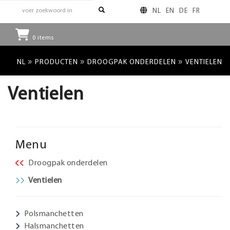
NL
EN
DE
FR
0
items
»
»
»
NL
PRODUCTEN
DROOGPAK ONDERDELEN
VENTIELEN
Ventielen
Menu
Droogpak onderdelen
Ventielen
Polsmanchetten
Halsmanchetten