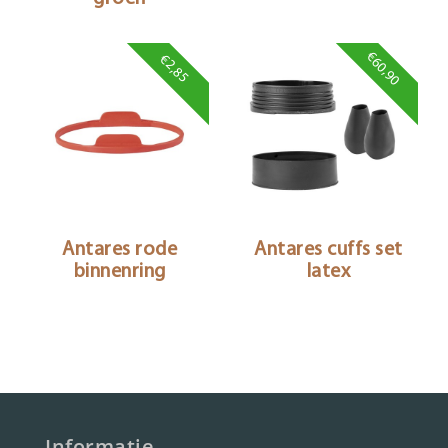
€60,90
€2,85
Antares rode
Antares cuffs set
binnenring
latex
Informatie