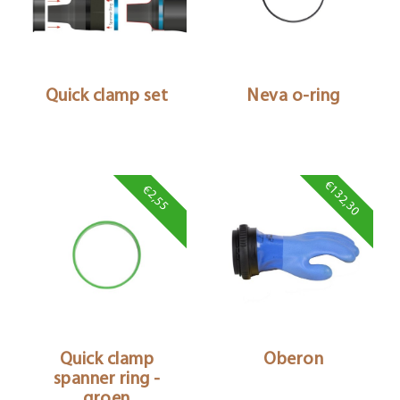
Quick clamp set
Neva o-ring
€132,30
€2,55
Quick clamp
Oberon
spanner ring -
groen