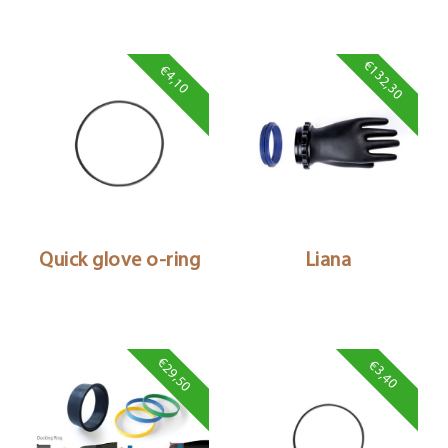
€132,30
€4,10
Quick glove o-ring
Liana
€29,50
€3,40