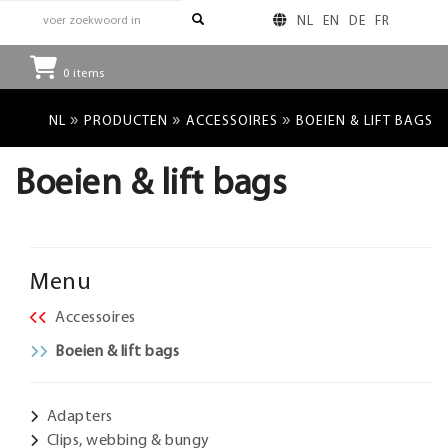
NL
EN
DE
FR
0
items
»
»
»
NL
PRODUCTEN
ACCESSOIRES
BOEIEN & LIFT BAGS
Boeien & lift bags
Menu
Accessoires
Boeien & lift bags
Adapters
Clips, webbing & bungy