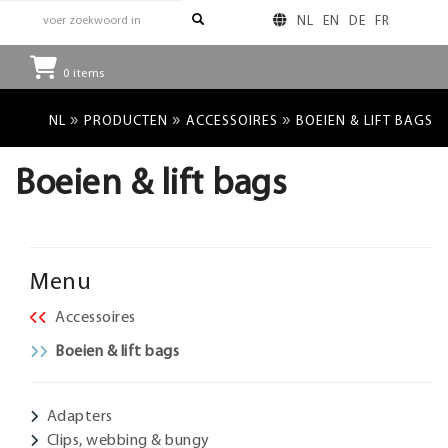
NL
EN
DE
FR
0
items
»
»
»
NL
PRODUCTEN
ACCESSOIRES
BOEIEN & LIFT BAGS
Boeien & lift bags
Menu
Accessoires
Boeien & lift bags
Adapters
Clips, webbing & bungy