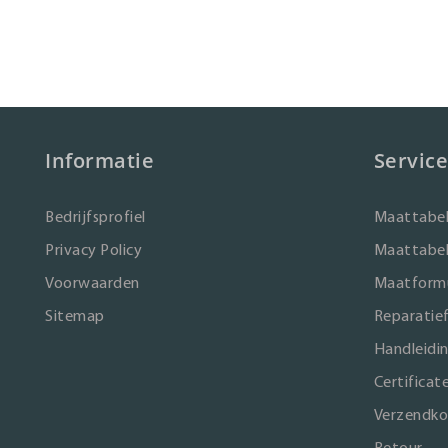
Informatie
Service
Bedrijfsprofiel
Maattabel
Privacy Policy
Maattabel
Voorwaarden
Maatformu
Sitemap
Reparatie
Handleidi
Certificat
Verzendko
Retour