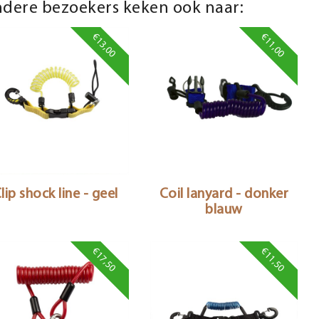
dere bezoekers keken ook naar:
€13,00
€11,00
lip shock line - geel
Coil lanyard - donker
blauw
€17,50
€11,50