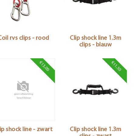
Coil rvs clips - rood
Clip shock line 1.3m
clips - blauw
€13,00
€11,50
ip shock line - zwart
Clip shock line 1.3m
clips - zwart