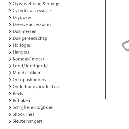
Clips, webbing & bungy
Cylinder accessoires
Dryboxes
Diverse accessoires
Duikmessen
Duikgereedschap
Horloges
Hangers
Kompas/ meter
Lood/ loodgordel
Mondstukken
Octopushouders
Onderhoudsproducten
Reels
Rifhaken
Schrijflei en logboek
Shock lines
Sleutelhangers