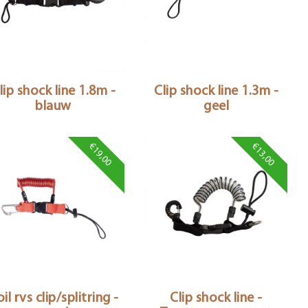
lip shock line 1.8m -
Clip shock line 1.3m -
blauw
geel
€19,00
€13,00
il rvs clip/splitring -
Clip shock line -