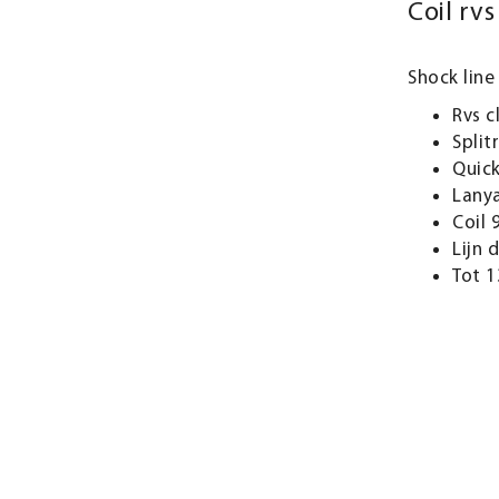
Coil rvs
Shock line
Rvs c
Split
Quick
Lany
Coil 
Lijn
Tot 