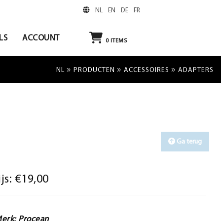
NL
EN
DE
FR
LS
ACCOUNT
0
ITEMS
»
»
»
NL
PRODUCTEN
ACCESSOIRES
ADAPTERS
Ga terug
ijs:
€19,00
erk: Procean