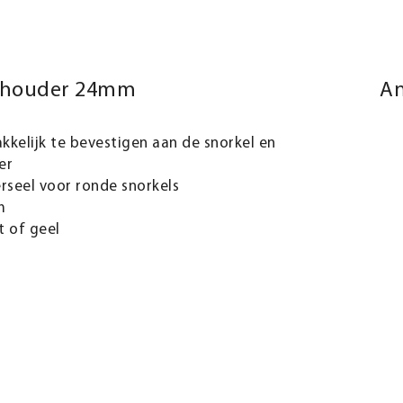
lhouder 24mm
An
kelijk te bevestigen aan de snorkel en
er
rseel voor ronde snorkels
m
 of geel