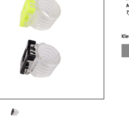
M
T
Kle