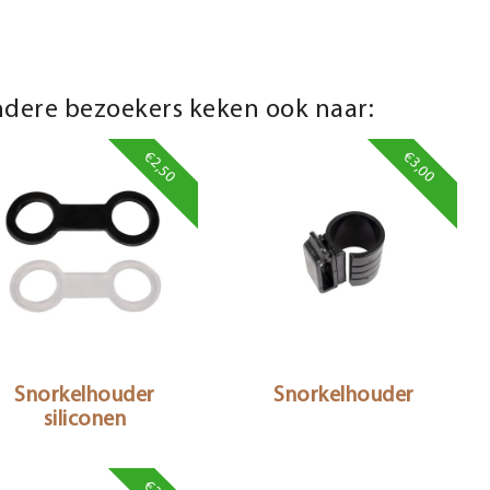
dere bezoekers keken ook naar:
€2,50
€3,00
Snorkelhouder
Snorkelhouder
siliconen