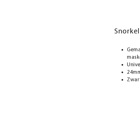
Snorke
Gemak
mask
Unive
24m
Zwart