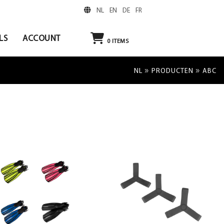
NL
EN
DE
FR
LS
ACCOUNT
0
ITEMS
»
»
NL
PRODUCTEN
ABC