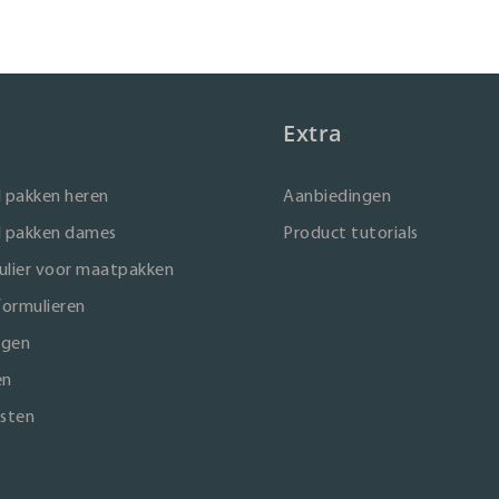
Extra
 pakken heren
Aanbiedingen
 pakken dames
Product tutorials
lier voor maatpakken
formulieren
ngen
en
sten